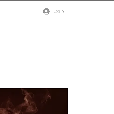
te cadeau
Log In