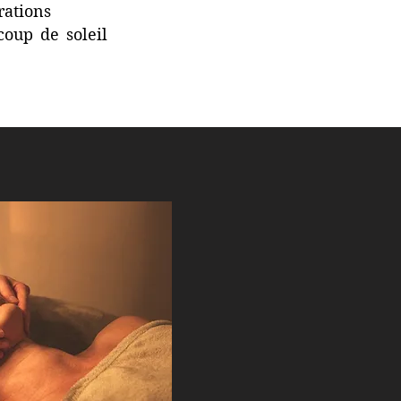
rations
coup de soleil