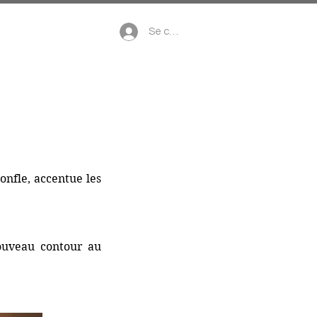
u
Blog
Se connecter
onfle, accentue les
nouveau contour au