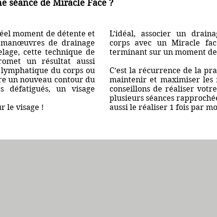
e séance de Miracle Face ?
réel moment de détente et
L’idéal, associer un drai
 manœuvres de drainage
corps avec un Miracle fac
lage, cette technique de
terminant sur un moment de 
omet un résultat aussi
e lymphatique du corps ou
C’est la récurrence de la pr
ure un nouveau contour du
maintenir et maximiser les 
ts défatigués, un visage
conseillons de réaliser votr
plusieurs séances rapproché
r le visage !
aussi le réaliser 1 fois par m