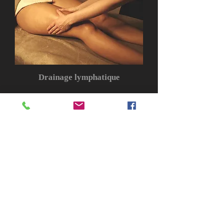
Drainage lymphatique
Massage bébé
LM son corps - Le boudoir