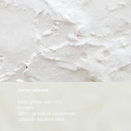
Cartes cadeaux
Faites plaisir sans vous
tromper !
Offrez un soin ou un montant
utilisable durant 6 mois