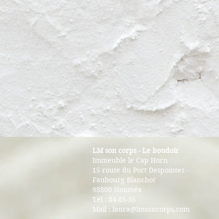
LM son corps - Le boudoir
Immeuble le Cap Horn​
15 route du Port Despointes -
Faubourg Blanchot
98800 Nouméa
Tél : 84-85-35
Mail :
laura@lmsoncorps.com