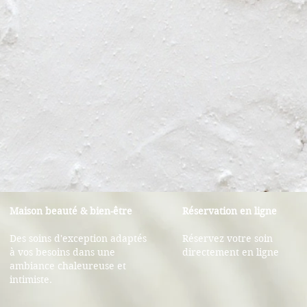
Maison beauté & bien-être
Réservation en ligne
Des soins d'exception adaptés
Réservez votre soin
à vos besoins dans une
directement en ligne
ambiance chaleureuse et
intimiste.