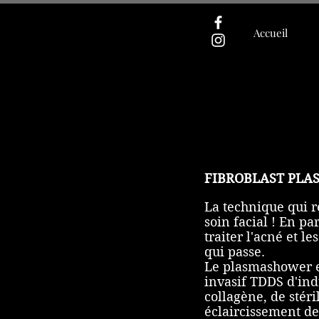
Accueil
FIBROBLAST PL
La technique qui r
soin facial ! En pa
traiter l'acné et l
qui passe.
Le plasmashower e
invasif TDDS d'ind
collagène, de stéri
éclaircissement de