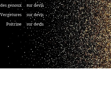
s des genoux sur devis
Vergetures sur devis
Poitrine sur devis
Cartes cadeaux
Faites plaisir sans vous
tromper !
Offrez un soin ou un montant
utilisable durant 6 mois