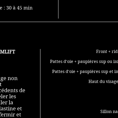
 : 30 à 45 min
SMLIFT
Front + ri
Pattes d’oie + paupières sup ou 
Pattes d’oie + paupières sup et
âge non
Haut du visa
t
xcédents de
ler les
ler la
lastine et
Sillon 
fermir et