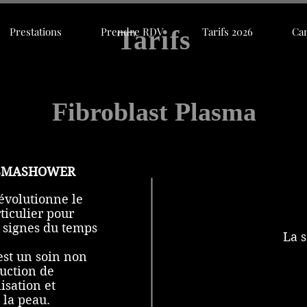
Tarifs
Prestations
Prendre RDV
Tarifs 2026
Car
Fibroblast Plasma
ASMASHOWER
évolutionne le
rticulier pour
es signes du temps
La 
st un soin non
uction de
lisation et
 la peau.