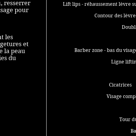
, resserrer
Lift lips - réhaussement lèvre
isage pour
Contour des lèvr
Doubl
t les
rgetures et
Barber zone - bas du vis
e la peau
ies du
Ligne lift
Cicatrices 
Visage comp
Tour d
Ba