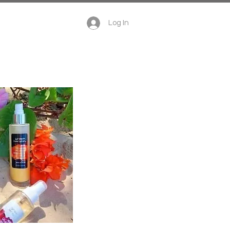
te cadeau
Log In