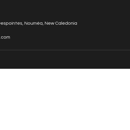
 Despointes, Nouméa, New Caledonia
s.com
Maison beauté & bien-être
Réservation en ligne
Des soins d'exception adaptés
Réservez votre soin
à vos besoins dans une
directement en ligne
ambiance chaleureuse et
intimiste.
2021 © LM SON CORPS