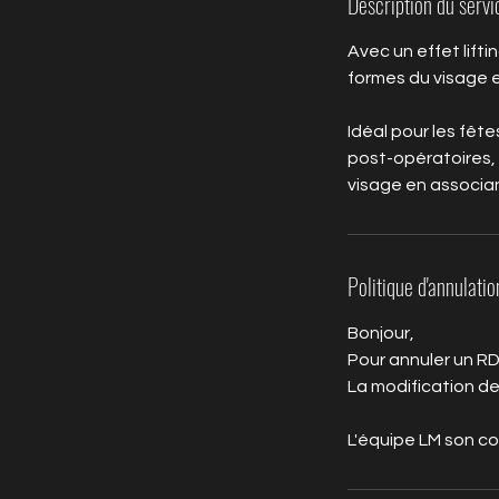
Description du servi
Avec un effet lift
formes du visage et
Idéal pour les fêt
post-opératoires, 
visage en associa
Politique d'annulatio
Bonjour,
Pour annuler un RD
La modification d
L'équipe LM son c