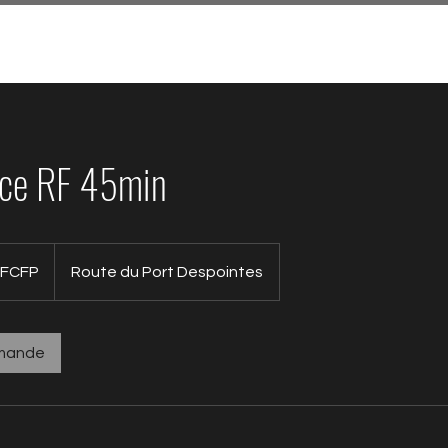
restations
Prendre RDV
Tarifs 2026
Carte cadea
ace RF 45min
 FCFP
Route du Port Despointes
emande