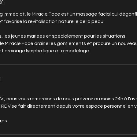
ce
ing immédiat, le Miracle Face est un massage facial qui dégonf
 favorise la revitalisation naturelle de la peau.
es, les jeunes mariées et spécialement pour les situations
le Miracle Face draine les gonflements et procure un nouvea
nt drainage lymphatique et remodelage.
n
V , nous vous remercions de nous prévenir au moins 24h à l'av
e RDV se fait directement depuis votre espace personnel en 
orps