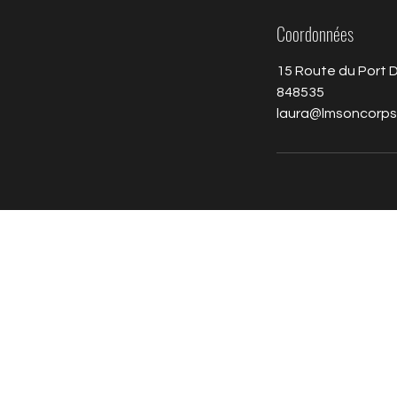
Coordonnées
15 Route du Port
848535
laura@lmsoncorp
LM son corps - Le boudoir
Immeuble le Cap Horn​
15 route du Port Despointes -
Faubourg Blanchot
98800 Nouméa
Tél : 84-85-35
Mail :
laura@lmsoncorps.com