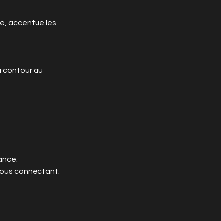
le, accentue les
u contour au
ance.
vous connectant.